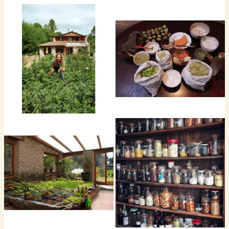
(légumes de saison et graines de lin germées) sans
gluten, sans cuisson
DLC : 6 mois à l’abri de l’humidité et des p’tits insectes
indésirables (comme pour un biscuit sec)
Conseil de conservation : Un bocal en verre avec le joint
en caoutchouc : C’est joué pour 6 mois d’utilisation
craquante
Les produits de 
Références
Conseils de con
Le Pesto d'ail des ours
Au frais
Les crackers végétaux crus
Conservation au sec, à l'abri d
des nuisibles, comme un biscu
Les pommes déshydratées
Au sec, à l'abri de l'humidité