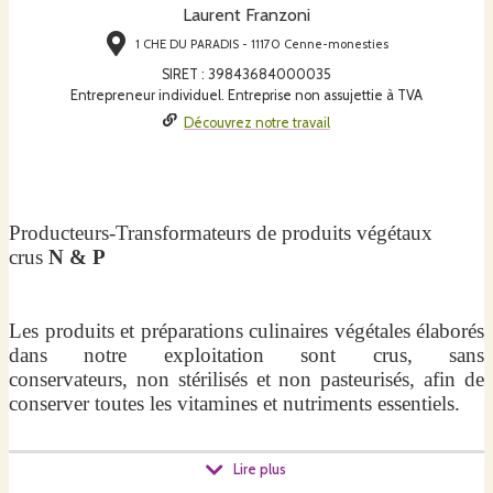
Laurent Franzoni
1 CHE DU PARADIS - 11170 Cenne-monesties
SIRET
:
39843684000035
Entrepreneur individuel. Entreprise non assujettie à TVA
Découvrez notre travail
Producteurs-Transformateurs de produits végétaux
crus
N & P
Les produits et préparations culinaires végétales élaborés
dans notre exploitation sont crus, sans
conservateurs, non stérilisés et non pasteurisés, afin de
conserver toutes les vitamines et nutriments essentiels.
Lire plus
Nous produisons nos légumes dans notre jardin cultivé