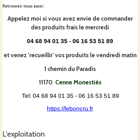
en permaculture, ce qui nous permet de proposer des
Retrouvez-nous aussi
:
produits frais transformés grâce à :
Appelez moi si vous avez envie de commander
des produits frais le mercredi
La lactofermentation
:
04 68 94 01 35 - 06 16 53 51 89
Les aliments lactofermentés (probiotiques) peuplent
et venez 'recueillir' vos produits le vendredi matin
notre flore intestinale et participent ainsi à la santé de
notre système immunitaire, ce qui facilite la digestion,
1 chemin du Paradis
l’assimilation des minéraux et renforce l’immunité
11170
Cenne Monestiés
Tel: 04 68 94 01 35 - 06 16 53 51 89
https://leboncru.fr
La déshydratation à basses températures
(42° max)
L'exploitation
Utilisée pour la confection des Crackers du jardin