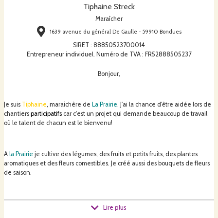
Tiphaine Streck
Maraîcher
1639 avenue du général De Gaulle - 59910 Bondues
SIRET
:
88850523700014
Entrepreneur individuel. Numéro de TVA : FR52888505237
Bonjour,
Je suis
Tiphaine
, maraîchère de
La Prairie
. J'ai la chance d'être aidée lors de
chantiers
participatifs
car c'est un projet qui demande beaucoup de travail
où le talent de chacun est le bienvenu!
A
la Prairie
je cultive des légumes, des fruits et petits fruits, des plantes
aromatiques et des fleurs comestibles. Je créé aussi des bouquets de fleurs
de saison.
Tout ça en Bio (label
AB
) et en maraîchage sol vivant, c'est à dire en
Lire plus
respectant l'équilibre naturel du sol et de la faune qui y vit.