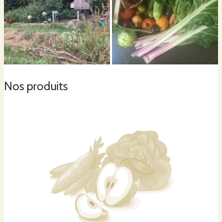
La ferme est située à
Bondues
, près du pavé des Bois blancs. Dans un écrin
de verdure où j'ai à cœur de replanter des arbres et protéger la faune et la
flore sauvages.
Je cultive sur 2500 m2 pour l'instant, à terme, la ferme sera sur 2 hectares,
avec un verger entretenu par mes deux brebis.
Nos produits
Le projet est en construction depuis mon retour dans le Nord il y a quelques
années. Jeune maman, je voulais m'investir dans un projet qui ait du sens!
J'ai choisi cette activité pour faire ma part, agir pour le bien de notre planète,
telle un colibri.
Soutenue par Initiatives Paysannes, j'ai obtenu mon diplôme en 2020 puis
le label AB en 2021. Je cultive des légumes pour la vente depuis septembre
2020. Un pas après l'autre le lieu et les cultures se mettent en place.