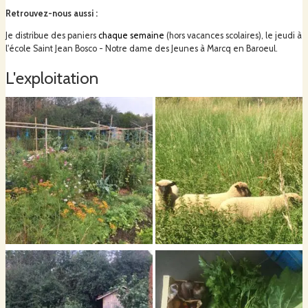
Retrouvez-nous aussi
:
Je distribue des paniers
chaque semaine
(hors vacances scolaires), le jeudi à
Les vers de terres sont mes collègues de travail!
l'école Saint Jean Bosco - Notre dame des Jeunes à Marcq en Baroeul.
L'exploitation
Je veille à utiliser le moins d'eau possible grâce aux techniques de paillage
et au choix des semences.
Mes légumes, fruits, fleurs et herbes sont:
cultivés sans aucun produit phytosanitaire,
riches en minéraux et vitamines,
frais, récoltés à la demande. (Sauf pour les légumes d'hiver stockés
évidement.)