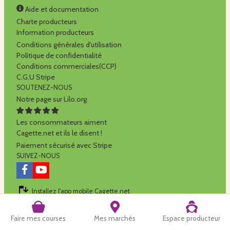
Aide et documentation
Charte producteurs
Information producteurs
Conditions générales d'utilisation
Politique de confidentialité
Conditions commerciales(CCP)
C.G.U Stripe
SOUTENEZ-NOUS
Notre page sur Lilo.org
Les consommateurs aiment
Cagette.net et ils le disent !
Paiement sécurisé avec Stripe
SUIVEZ-NOUS
Installez l'app mobile Cagette.net
Cagette.net est réalisé par la
SCOP Alilo
Faire mes courses
Mes marchés
Espace producteur