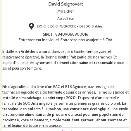
David Seignovert
Maraîcher
Apiculteur
350 CHE DE CHAVEROCHE - 07300 Etables
SIRET
:
88409068900016
Entrepreneur individuel. Entreprise non assujettie à TVA
Installé en
Ardèche du nord,
dans ce joli département paysan, et
relativement épargné, la "
bonne bouffe
" fait partie de nos racines! Et
aujourd'hui, elle est synonyme d'
alimentation saine et responsable
pour
soi et pour son territoire.
Fils d'agriculteur, diplômé d'un BAC et BTS Agricole, ouvriers agricole,
technicien agricole et aide familiale depuis des années, je me suis lancé et
installé en maraichage au printemps 2020.
Disposant d'une parcelle
familiale de 5000m2 irrigable, je sème les premières graines du projet.
La
trentaine, des enfants à la maison, une conscience écologique, une envie
d'autonomie alimentaire, de produire du local pour une population de
proximité, vivre sainement, simplement, font germer l'aboutissement et
la réflexion de toute ma jeunesse.