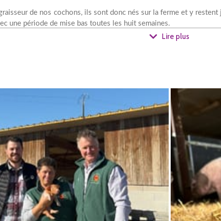
isseur de nos cochons, ils sont donc nés sur la ferme et y restent j
vec une période de mise bas toutes les huit semaines.
Lire plus
nt de deux races , Landrace et Duroc, ce qui permet d'obtenir une m
t particulier : certains porcelets peuvent avoir une couleur différe
ivré.