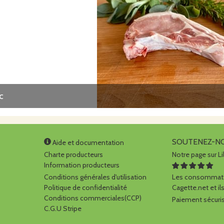
c
SOUTENEZ-N
Aide et documentation
Charte producteurs
Notre page sur Li
Information producteurs
Conditions générales d'utilisation
Les consommate
Politique de confidentialité
Cagette.net et ils
Conditions commerciales(CCP)
Paiement sécuris
C.G.U Stripe