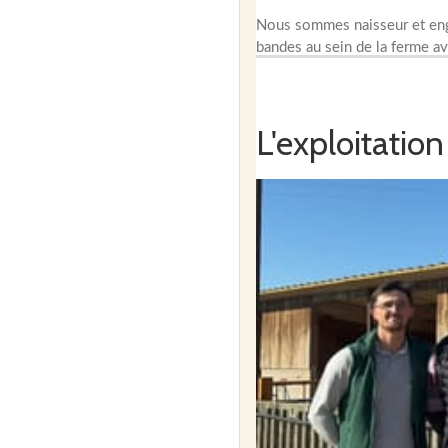
Nous sommes naisseur et engra
bandes au sein de la ferme a
L'exploitation
Nos cochons sont un croiseme
Ce croisement a un côté plutô
Duroc qui a un aspect plus cu