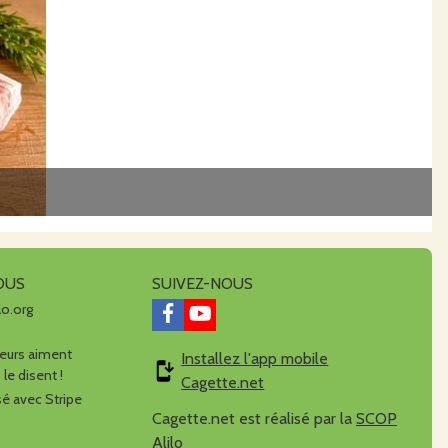
OUS
SUIVEZ-NOUS
lo.org
urs aiment
Installez l'app mobile
 le disent !
Cagette.net
é avec Stripe
Cagette.net est réalisé par la
SCOP
Alilo