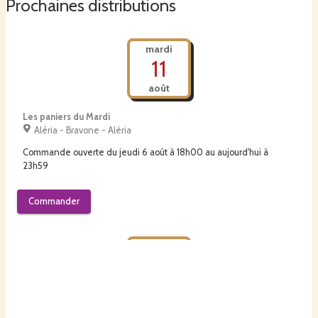
Prochaines distributions
mardi
11
août
Les paniers du Mardi
Aléria - Bravone - Aléria
Commande ouverte du
jeudi 6 août à 18h00
au
aujourd'hui à
23h59
Commander
jeudi
13
août
DRIVULINU Moriani