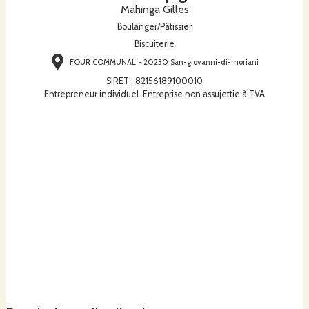
Mahinga Gilles
Boulanger/Pâtissier
Biscuiterie
FOUR COMMUNAL - 20230 San-giovanni-di-moriani
SIRET
:
82156189100010
Entrepreneur individuel. Entreprise non assujettie à TVA