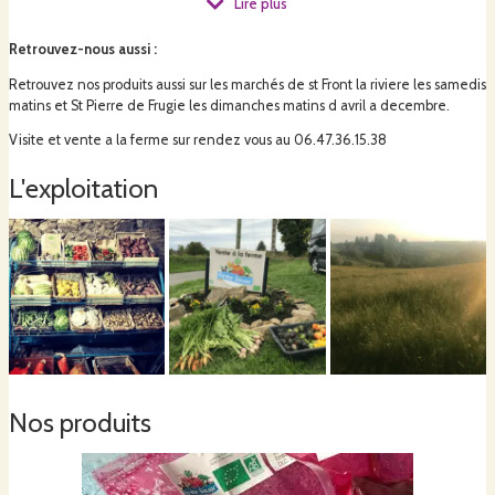
Lire plus
Retrouvez-nous aussi
:
Vous pouvez aussi acheter vos plants de légumes et semences paysannes
BIO chez nous. N hésitez pas à nous demander notre catalogue.
Retrouvez nos produits aussi sur les marchés de st Front la riviere les samedis
matins et St Pierre de Frugie les dimanches matins d avril a decembre.
Visite et vente a la ferme sur rendez vous au 06.47.36.15.38
Aurore & Egbert
L'exploitation
Nos produits