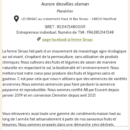
Aurore desvilles olsman
Maraîcher
LD SINSAC au croisement Haut et Bas Sinsac - 24800 Nanthiat
SIRET
:
85214724800011
Entrepreneur individuel. Numéro de TVA : FR63852147248
page facebook la ferme Sinsac
La ferme Sinsac fait parti d un mouvement de maraichage agro-écologique
sur sol vivant, s'inspitant de la permaculture, sans utilisation de produits
chimiques. Nous cultivons des fruits et légumes de saison de maniere
naturelle en respectant le sol, la biodiversité et l environnement. Nous
mettons tout notre coeur pour produire des fruits et légumes sains et
gouteux. C est pour cela que nous n utilisons que des semences de variétés
anciennes; Nous sommes semencier pour faire perdurer la semence
paysanne et reproductible. Nous sommes certifié AB par Ecocert depuis
janvier 2019 et en conversion Demeter depuis avril 2021.
Vous retrouverez aussi toute une gamme de condiments maison tout au
long de l année fait artisanalement à partir de nos savoureux fruits et
légumes. Nous sommes engagés dans une démarche zéro déchets.