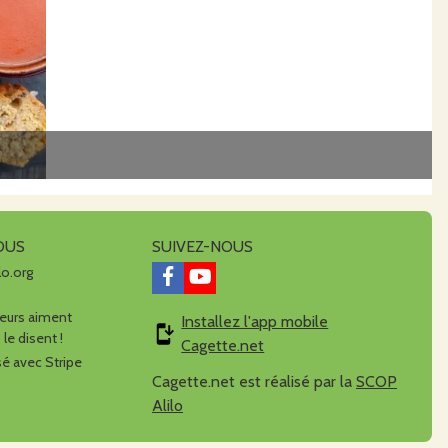
OUS
SUIVEZ-NOUS
lo.org
urs aiment
Installez l'app mobile
 le disent !
Cagette.net
é avec Stripe
Cagette.net est réalisé par la
SCOP
Alilo