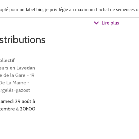
opté pour un label bio, je
privilégie
au maximum
l’achat de semences
o
Lire plus
stributions
llectif
eurs en Lavedan
 de la Gare - 19
De La Marne -
rgelès-gazost
samedi 29 août à
ptembre à 20h00