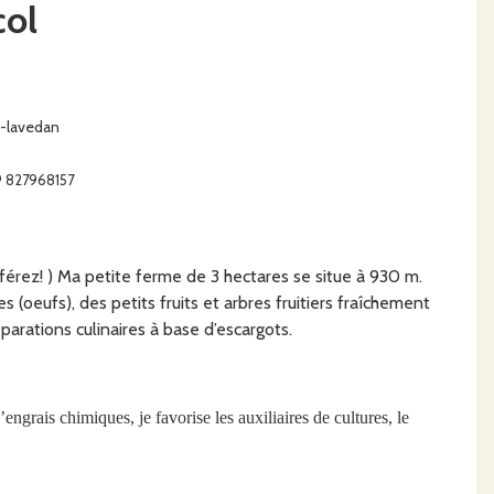
col
n-lavedan
9 827968157
éférez! ) Ma petite ferme de 3 hectares se situe à 930 m.
s (oeufs), des petits fruits et arbres fruitiers fraîchement
arations culinaires à base d’escargots.
d’engrais chimiques, je
favorise
les auxiliaires de cultures, le