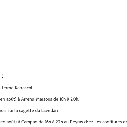
i
:
a ferme Karrascol :
et en août) à Arrens-Marsous de 16h à 20h,
ois sur la cagette du Lavedan,
 et en août) à Campan de 16h à 22h au Peyras chez Les confitures 