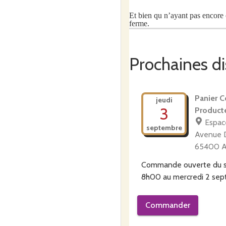
E
t bien qu n’ayant pas encore 
ferme.
Prochaines di
Panier Co
jeudi
3
Product
Espace
septembre
Avenue 
65400 A
Commande ouverte du
8h00
au
mercredi 2 se
Commander