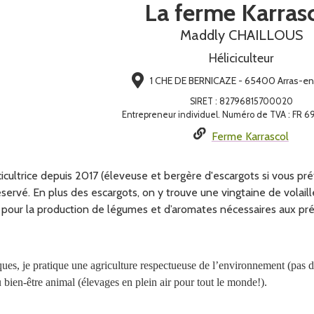
La ferme Karras
Maddly CHAILLOUS
Héliciculteur
1 CHE DE BERNICAZE - 65400 Arras-e
SIRET
:
82796815700020
Entrepreneur individuel. Numéro de TVA : FR 6
Ferme Karrascol
icicultrice depuis 2017 (éleveuse et bergère d'escargots si vous pr
servé. En plus des escargots, on y trouve une vingtaine de volaille
 pour la production de légumes et d’aromates nécessaires aux prép
ques,
je pratique une agriculture respectueuse de l’environnement (pas 
 bien-être animal
(élevages en plein air
pour tout le monde
!)
.