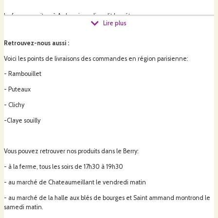
La ferme se situe à Ardenais, au lieu dit Les étangs.
Lire plus
Retrouvez-nous aussi
:
Nous sommes installées depuis 2021 dans une ferme certifiée en
agriculture biologique depuis 30 ans.
Voici les points de livraisons des commandes en région parisienne:
- Rambouillet
Nos chèvres sortent au pâturage le plus possible. Nos fromages sont moulés
- Puteaux
à la louche pour une meilleure texture. Nous cherchons à avoir des pratiques
- Clichy
simples et traditionnelles pour le plaisir de nos chèvres, nous et nos clients.
-Claye souilly
Suite à de nombreuses demandes de nos clients habitant en ile de
France, nous avons décidé de livrer nos produits en région parisienne.
Vous pouvez retrouver nos produits dans le Berry:
- à la ferme, tous les soirs de 17h30 à 19h30
Pour proposer une offre plus complète des produits du Berry, nous
- au marché de Chateaumeillant le vendredi matin
avons fait une sélection de produits de producteurs voisins, tous
soucieux de faire des produits de qualité avec une dimension
- au marché de la halle aux blés de bourges et Saint ammand montrond le
écologique et naturelle.
samedi matin.