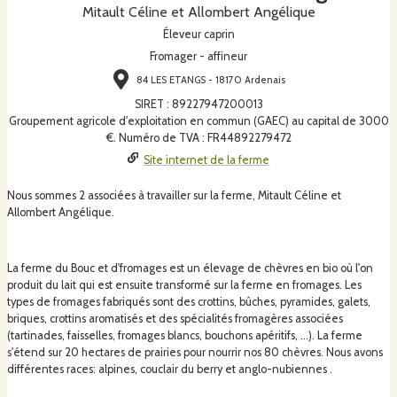
Mitault Céline et Allombert Angélique
Éleveur caprin
Fromager - affineur
84 LES ETANGS - 18170 Ardenais
SIRET
:
89227947200013
Groupement agricole d'exploitation en commun (GAEC) au capital de 3000
€. Numéro de TVA : FR44892279472
Site internet de la ferme
Nous sommes 2 associées à travailler sur la ferme, Mitault Céline et
Allombert Angélique.
La ferme du Bouc et d'fromages est un élevage de chèvres en bio où l'on
produit du lait qui est ensuite transformé sur la ferme en fromages. Les
types de fromages fabriqués sont des crottins, bûches, pyramides, galets,
briques, crottins aromatisés et des spécialités fromagères associées
(tartinades, faisselles, fromages blancs, bouchons apéritifs, ...). La ferme
s'étend sur 20 hectares de prairies pour nourrir nos 80 chèvres. Nous avons
différentes races: alpines, couclair du berry et anglo-nubiennes .