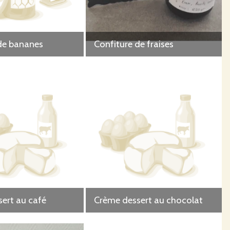
de bananes
Confiture de fraises
ert au café
Crème dessert au chocolat