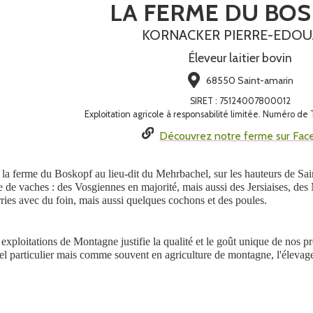
LA FERME DU BO
KORNACKER PIERRE-EDO
Éleveur laitier bovin
68550 Saint-amarin
SIRET
:
75124007800012
Exploitation agricole à responsabilité limitée. Numéro d
Découvrez notre ferme sur Fac
te la ferme du Boskopf au lieu-dit du Mehrbachel, sur les hauteurs de Sa
de vaches : des Vosgiennes en majorité, mais aussi des Jersiaises, des M
rries avec du foin, mais aussi quelques cochons et des poules.
exploitations de Montagne justifie la qualité et le goût unique de nos pr
el particulier mais comme souvent en agriculture de montagne, l'élevag