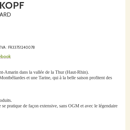
SKOPF
UARD
e TVA : FR33751240078
ebook
int-Amarin dans la vallée de la Thur (Haut-Rhin).
ontbéliardes et une Tarine, qui à la belle saison profitent des
oduits.
e se pratique de façon extensive, sans OGM et avec le légendaire