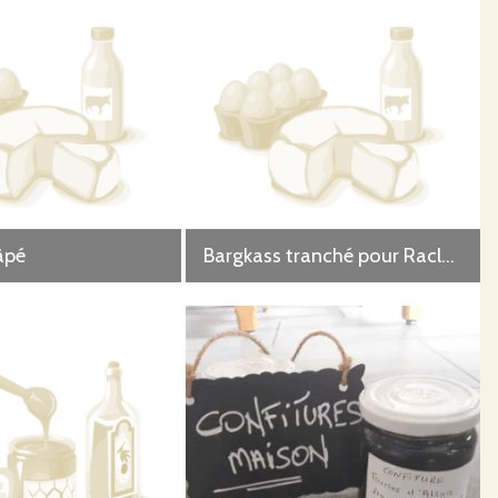
âpé
Bargkass tranché pour Raclette