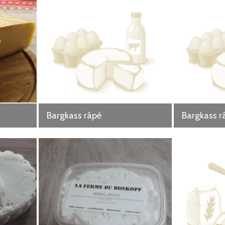
Bargkass râpé
Bargkass r