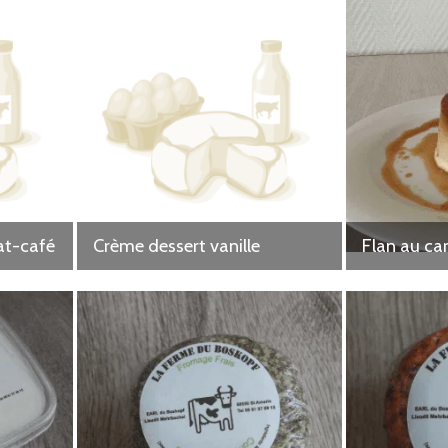
at-café
Crème dessert vanille
Flan au ca