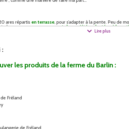
terre ; comme une manière de faire ma part…
0 ares répartis
en terrasse
, pour s’adapter à la pente. Peu de m
rt, des
semences paysannes et des variétés adaptées à la rusti
Lire plus
i
:
nt d’offrir une
excellente qualité et fraîcheur de produits
, as
s.
ver les produits de la ferme du Barlin :
 de Fréland
ey
oulangerie de Fréland