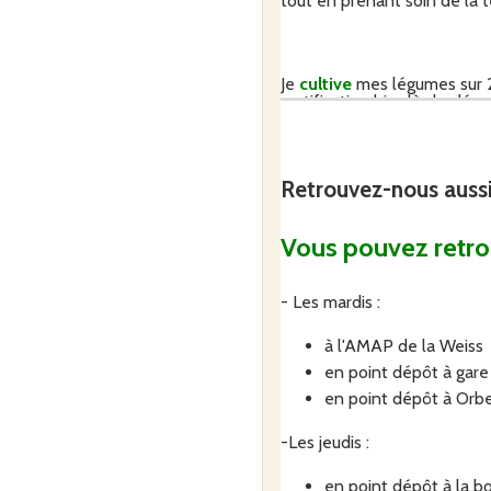
tout en prenant soin de la 
Je
cultive
mes légumes sur 2
certification bio dès le dépa
Barlin.
Retrouvez-nous auss
Ces pratiques me permette
amateurs de bons légume
Vous pouvez retrou
- Les mardis :
à l'AMAP de la Weiss
en point dépôt à gare
en point dépôt à Orb
-Les jeudis :
en point dépôt à la b