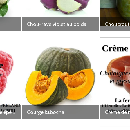
Chou-rave violet au poids
Choucrout
Confiture de framboise épépinée
Courge kabocha
Crème de 