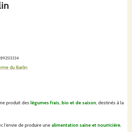
lin
29892513334
rme du Barlin
rme produit des
légumes frais, bio et de saison
, destinés à la
ec l’envie de produire une
alimentation saine et nourricière
,