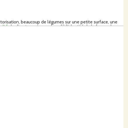
otorisation, beaucoup de légumes sur une petite surface, une
cité
du climat montagnard... voilà l’identité de la ferme du
sociés à une
saveur remarquable
que savent apprécier les