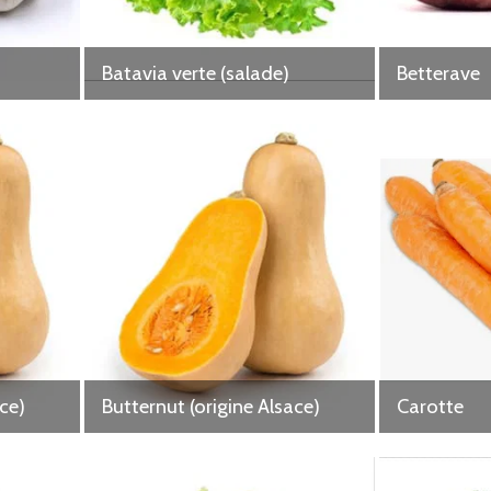
Batavia verte (salade)
Betterave
ace)
Butternut (origine Alsace)
Carotte