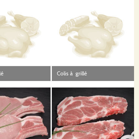
t sans chimie qui lui rajoute cette couleur particuliere rose qui n'est pas naturel.
lé
Colis à grillé
o et surtout sans rajout chimique. Ce qui est la marque de fabrique de notre ferme et qui plaît à
ation. Nous les revendiquons même quand cela nous est permit.