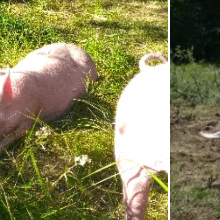
ême titre que le chien et qu'ils comprennent très vite comment nous fonctionnent, et s'ils ont envie de nous
 sont toujours les mêmes qui viennent se faire flatter, en général se sont les dernier aussi à quitter le parc
nt environ 2 hectares chacun, dans chaque parc nous élevons environ 24 cochons. Tous les parcs ont du couv
produits sur notre ferme, nous achetons également des céréales produits seulement en côte d'or pour minim
es occuper!!
rs occuper à manger. Ils sont dehors toute l'année dans des parcs couvert donc ils s'occupent aussi en fouissa
 est intéressant aussi pour leurs alimentation. Ils sont aussi très friand des glands qui sont présent dans l
rations qui leurs ai proposer. Nous aimons beaucoup se moment car nos cochons aiment aussi se coucher dan