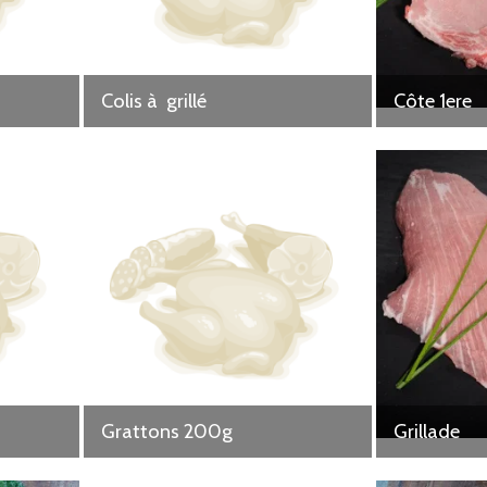
Colis à grillé
Côte 1ere
Grattons 200g
Grillade