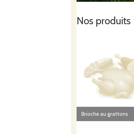
Nos produits
Ensuite vient l'étape de la sortie du parc. Nou
Nous les emmenons nous même à l’abattoir le jo
fait très peur 😉, mais rassurez vous cela no
Brioche au grattons
Nous faisons la découpe et la transformation à 
Ainsi vous avez une viande et de la charcuteri