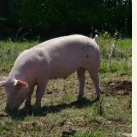
 embêter et bien ils nous le font vite comprendre.
.
ert se qui est important surtout l'été.
iser l'empreinte carbone. Nous leurs donnons également du foins à hauteur de 20% de la rations pour
nt se qui est important pour leur équilibre physiologique, d'autant plus qu'avec le couvert ils trouvent
es parcs, tellement friand que lorsque ceux-ci commence d'être présent au sol nos petits pensionnaires
s les tapis de gland pour garder leurs butin!!! 😉😄