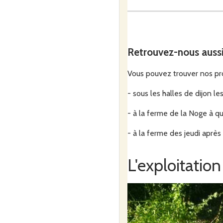
Je vais vous expliquer de façon aussi concise 
Retrouvez-nous auss
Vous pouvez trouver nos pro
Nous ne faisons pas de naissance car étant en
- sous les halles de dijon l
naître en plein air aussi.
- à la ferme de la Noge à qu
- à la ferme des jeudi après
Nous mettons un point d'honneur à être dans le
L'exploitation
Les petits cochons arrivent sur la ferme à 6 
Pour anecdote nous en avons même qui reste un