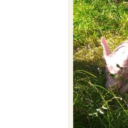
savoir que le cochon est très intelligent au m
Ils aiment aussi beaucoup se faire caresser, se
Ils sont élevés dans des parcs couvert qui fo
Ils sont nourris avec des céréales en partie 
permettre un meilleur transit et surtout pour l
Et oui un cochon si ont l’écoute serait toujou
des racinent et divers insectes et vers se qui
(cochons) préfèrent les manger plutôt que la 