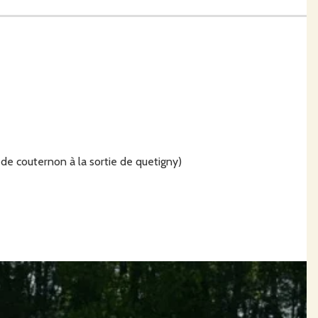
ncis😄
orisation d'avoir des mères. Nous les achetons les porcelets à un éleveur de côte d'or qui les fait
 de couternon à la sortie de quetigny)
 riche il faut le mettre en avant.
 nous est arriver d'avoir un cochon pendant 16 mois, nous l'avions baptiser la "tête de cochon". A