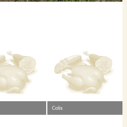
.
 sanitaire obligatoire, et oui ils sont élever en bio et surtout ils sont au contact de la terre et cela
Colis
riquer le lundi et mardi, la découpe est aussi faite de façons artisanal et effectuée le mardi et mercredi.