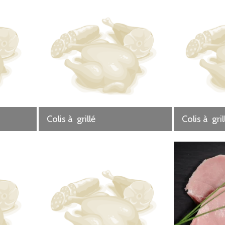
e et sans aucun additifs ou produits chimique même agréer en bio.
clients les plus fidèle qui l'ont baptiser ainsi, nous avons un "jambon gris" car celui-ci est cuit à l'ancienne e
Colis à grillé
Colis à gril
larité de griser un peu après leur coupe se qui nous permet aussi de garantir un procéder de transformation bi
tout nous sommes fière de nos valeurs tant sur notre élevage que dans notre atelier de transform