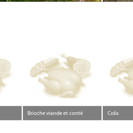
s les pigeonnant régulièrement afin de réduire le stress car le cochon est très fragile et surtout très nerveux
ur même, également pour réduire tout stress. Nous récupérons la viande le lendemain après plusieurs contrôles
us permet aussi de vous proposez une viande de très bonne qualité.
Brioche viande et conté
Colis
la ferme, nos produits sont toujours frais de la semaine. La charcuterie est faite à l'ancienne et surtout fab
e bio toute fraîche pour la fin de la semaine.