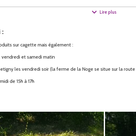
Lire plus
que je le peut nos pratiques de travail. Nous aimons beaucoup notre ferme, ce qui est difficile pour être co
i
:
duits sur cagette mais également :
 plein air dans les bois nous avons beaucoup de précision au niveau du gibier nous n'avons donc pas eu l'aut
es vendredi et samedi matin
etigny les vendredi soir (la ferme de la Noge se situe sur la route
 midi de 15h à 17h
 local pour tout se qui découle de notre élevage et notre transformation charcutière. Nous avons un territoire
semaines et sont élever pendant environ 1 an.
 peut plus longtemps car nous n'arrivons pas à les sortir des parcs tellement ils se plaisent chez nous. Il