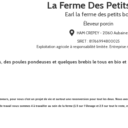
La Ferme Des Petit
Earl la ferme des petits bo
Éleveur porcin
HAM CREPEY - 21360 Aubaine
SIRET
:
81766994800025
Exploitation agricole à responsabilité limitée. Entreprise
 des poules pondeuses et quelques brebis le tous en bio et e
veurs, pour nous c'est un projet de vie et surtout une reconversion pour tout les deux. Nous avo
e travail nous sommes 4 à travailler au sein de la ferme (1.5 sur l’élevage et 2.5 sur tout le reste,