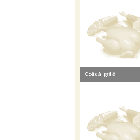
Nous fabriquons notre charcuterie à l'ancienn
La particularité de notre ferme, et se sont nos 
Colis à grillé
Tous nos produits ont d’ailleurs cette particu
beaucoup de nos client.
Nous faisons un métier difficile mais sur