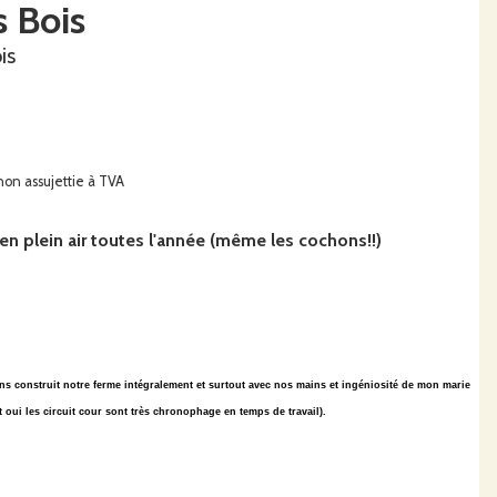
s Bois
is
 non assujettie à TVA
n plein air toutes l'année (même les cochons!!)
ns construit notre ferme intégralement et surtout avec nos mains et ingéniosité de mon marie
 et oui les circuit cour sont très chronophage en temps de travail).