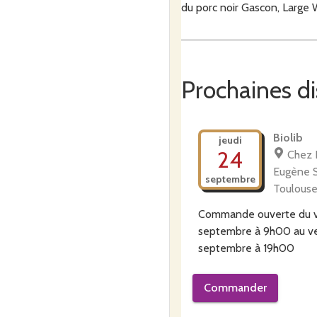
du porc noir Gascon, Large 
Notre élevage est sans antib
Prochaines di
Nous avons choisi nous-mêm
Biolib
conservateurs.
jeudi
24
Chez B
Eugène 
septembre
Toulous
Nous proposons à la vente 
Commande ouverte du
septembre à 9h00
au
v
septembre à 19h00
-
des produits frais : rôtis, e
Commander
-
des produits transformés : 