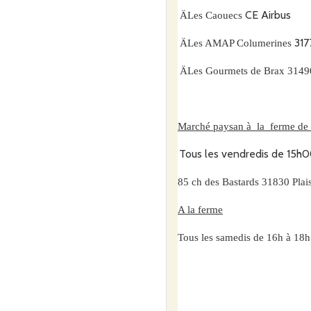
CE Airbus
Ä
Les Caouecs
317
Ä
Les AMAP Columerines
Ä
Les Gourmets de Brax 3149
Marché paysan à
la
ferme de 
Tous les vendredis de 15h
85 ch des Bastards 31830 Pla
A la ferme
Tous les samedis de 16h à 18