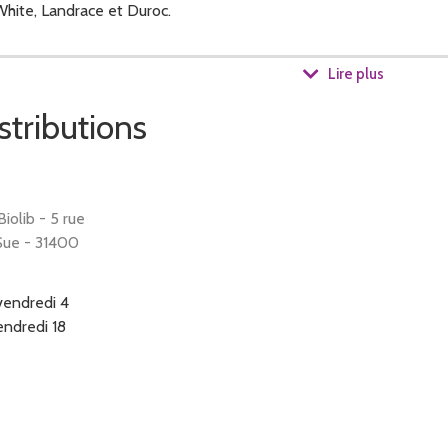
White, Landrace et Duroc.
Lire plus
iotique, ni vaccin. L’alimentation composée de céréales et de pro
stributions
e, de transformer nos cochons dans le respect des règles d’hyg
iolib - 5 rue
Sue - 31400
e
:
vendredi 4
endredi 18
scalopes, saucisses fraiche, côtes, plats de côte, filets mignons, arai
pâte de campagne, rillettes, fromage de tête, boudin viande, jambo