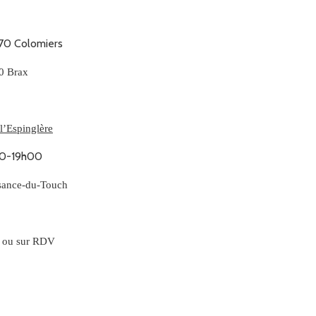
70 Colomiers
0 Brax
l’Espinglère
00-19h00
isance-du-Touch
h ou sur RDV