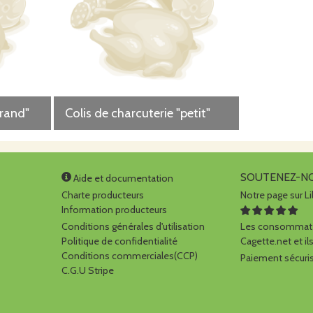
grand"
Colis de charcuterie "petit"
SOUTENEZ-N
Aide et documentation
Charte producteurs
Notre page sur Li
Information producteurs
Conditions générales d'utilisation
Les consommate
Politique de confidentialité
Cagette.net et ils
Conditions commerciales(CCP)
Paiement sécuris
C.G.U Stripe