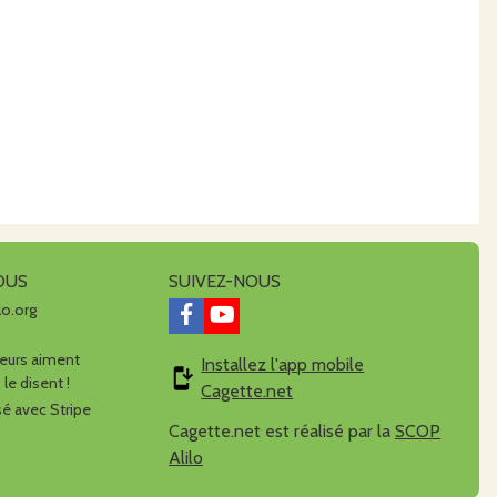
OUS
SUIVEZ-NOUS
lo.org
urs aiment
Installez l'app mobile
 le disent !
Cagette.net
é avec Stripe
Cagette.net est réalisé par la
SCOP
Alilo