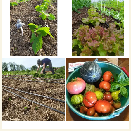
âœ“ favoriser l‘accueil de la biodiversité, alliée dans la protection des
cultures,
âœ“ sélection de variétés locales ou anciennes, goûteuses et rustiques,
âœ“ un sol fourmillant de vie pour bien nourrir nos plantes et limiter
l’irrigation, grâce à l’absence de labour et à l’apport de paillages organiques
(foin, branches broyées…),
âœ“ aucune mécanisation pour la culture des légumes.
Nous souhaitons ouvrir progressivement la ferme à tous ceux qui
souhaiterons la découvrir avec nous.