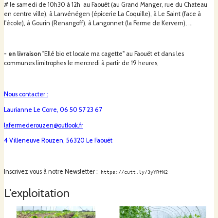
# le samedi de 10h30 à 12h au Faouët (au Grand Manger, rue du Chateau
en centre ville), à Lanvénégen (épicerie La Coquille), à Le Saint (face à
l'école), à Gourin (Renangoff), à Langonnet (la Ferme de Kervern), ...
- produit avec la nature, sans pesticide
- en livraison
"Ellé bio et locale ma cagette" au Faouët et dans les
- vente directe, sans intermédiaire
communes limitrophes le mercredi à partir de 19 heures,
Nous contacter :
Nos méthodes de travail :
Laurianne Le Corre, 06 50 57 23 67
lafermederouzen@outlook.fr
âœ“ 3500 mètres carrés de cultures de légumes dont 600m² sous abris non
4 Villeneuve Rouzen, 56320 Le Faouët
chauffés
Inscrivez vous à notre Newsletter :
https://cutt.ly/3yYRfN2
âœ“ de petits fruits rouges, à commencer par des fraises,
L'exploitation
âœ“ implantation progressive d’un verger d’arbres et arbustes fruitiers.