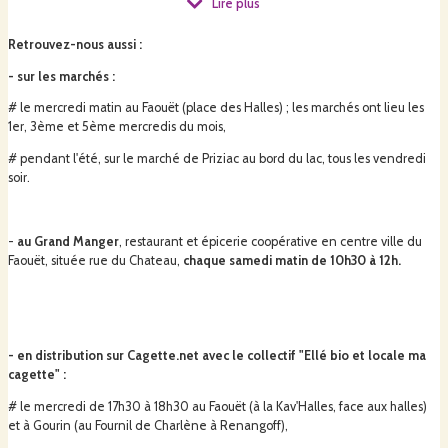
Lire plus
Elles tiennent compagnie à Karreg, notre âne du Cotentin, le complice de
Retrouvez-nous aussi
:
Laurianne pour filer un coups de patte dans les tâches les plus physiques.
- sur les marchés :
# le mercredi matin au Faouët (place des Halles) ; les marchés ont lieu les
1er, 3ème et 5ème mercredis du mois,
# pendant l'été, sur le marché de Priziac au bord du lac, tous les vendredi
soir.
Nos engagements :
-
au Grand Manger
, restaurant et épicerie coopérative en centre ville du
- certification Agriculture Biologique
Faouët, située rue du Chateau,
chaque samedi matin de 10h30 à 12h.
- cultures en pleine terre
- en distribution sur Cagette.net avec le collectif "Ellé bio et locale ma
- sur petite surface, à échelle humaine
cagette" :
# le mercredi de 17h30 à 18h30 au Faouët (à la Kav'Halles, face aux halles)
et à Gourin (au Fournil de Charlène à Renangoff),
- aucune variété hybride