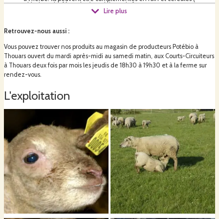
triticale, pois , féveroles ) produits sur la ferme.
Lire plus
Retrouvez-nous aussi
:
Pour les poulets : ils sont nourris avec de l’aliment démarrage de 1 à
Vous pouvez trouver nos produits au magasin de producteurs Potébio à
35 jours puis un mélange de nos céréales ( triticale, pois et féverole )
Thouars ouvert du mardi après-midi au samedi matin, aux Courts-Circuiteurs
avec de l’aliment de finition. Ils sont élevés dans trois cabanes
mobiles par lot de 250 poulets sur 1,5 ha de prairies naturelles pour
à Thouars deux fois par mois les jeudis de 18h30 à 19h30 et à la ferme sur
les parcours.
rendez-vous.
L'exploitation
L’exploitation est entièrement conduite en agriculture biologique.