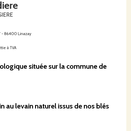
diere
SIERE
e" - 86400 Linazay
ttie à TVA
Biologique située sur la commune de
n au levain naturel issus de nos blés