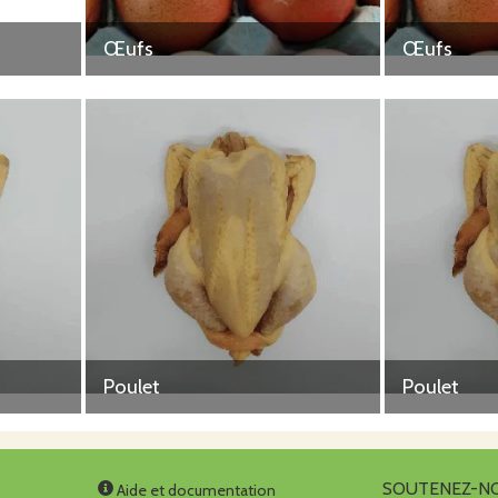
Œufs
Œufs
Poulet
Poulet
SOUTENEZ-N
Aide et documentation