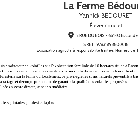
La Ferme Bédou
Yannick BEDOURET
Éleveur poulet
2 RUE DU BOIS - 65140 Esconde
SIRET
:
97831898800018
Exploitation agricole à responsabilité limitée. Numéro d
uis producteur de volailles sur l'exploitation familiale de 10 hectares située à Esc
tites unités où elles ont accès à des parcours enherbés et arborés qui leur offrent un 
oresterie sur la ferme ou localement. Je privilégie les soins naturels préventifs à ba
'abattage et découpe permettant de garantir la qualité des volailles proposées.
sée en vente directe, sans intermédiaire.
oulets, pintades, poules) et lapins.