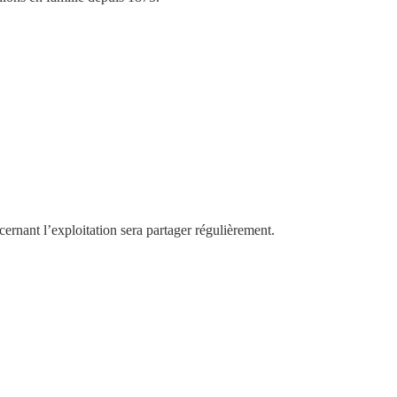
hique et respectueux de l’environnement. Nous sommes
rnant l’exploitation sera partager régulièrement.
r afin d’assurer la meilleure qualité possible, pour préparer
cuteries.