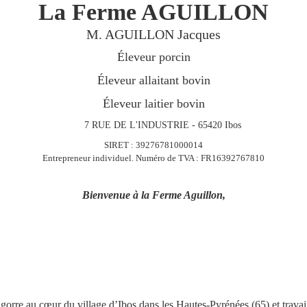
La Ferme AGUILLON
M. AGUILLON Jacques
Éleveur porcin
Éleveur allaitant bovin
Éleveur laitier bovin
7 RUE DE L'INDUSTRIE - 65420 Ibos
SIRET
:
39276781000014
Entrepreneur individuel. Numéro de TVA : FR16392767810
Bienvenue à la Ferme Aguillon,
orre au cœur du village d’Ibos dans les Hautes-Pyrénées (65) et travai