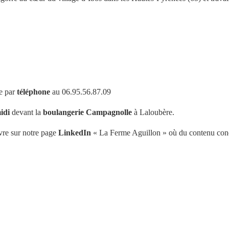
siècle dernier, notre polyculture élevage se développe dans un cycle ét
e par
téléphone
au 06.95.56.87.09
riculture Biologique depuis 1998.
idi
devant la
boulangerie Campagnolle
à Laloubère.
vre sur notre page
LinkedIn
« La Ferme Aguillon » où du contenu conce
ion destiné à l’alimentation de nos animaux. Nous travaillons chaque jou
t cela pour leur plus grand plaisir.
te notre
proposition de viande
(porc, veaux et bœuf) ainsi que nos
char