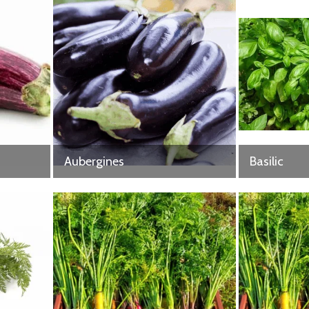
Aubergines
Basilic