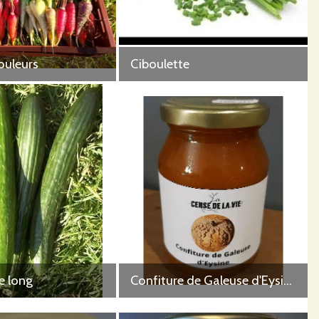
ouleurs
Ciboulette
 long
Confiture de Galeuse d'Eysines