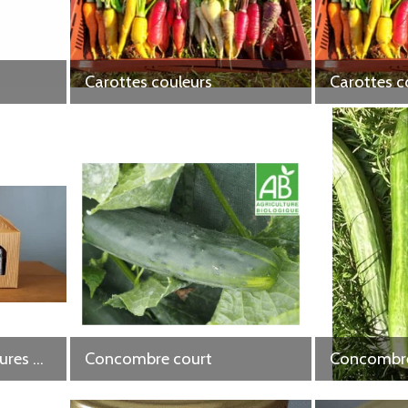
Carottes couleurs
Carottes c
Coffret cadeau Confitures maison
Concombre court
Concombre