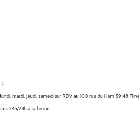
i
:
undi, mardi, jeudi, samedi sur RDV au 100 rue du Hem 59148 Flin
bles 24h/24h à la ferme