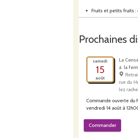
Fruits et petits fruits
Produits transformés :
Prochaines di
Oeufs
La Cense
samedi
15
à la fer
Un des objectifs principaux
Retrai
août
des pratiques d’agriculture b
rue du H
carbone, etc, …
lez rach
Commande ouverte du
vendredi 14 août à 12h0
Nous sommes certifiés agric
Commander