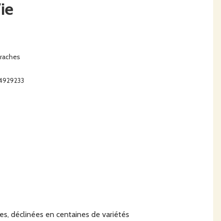
ie
-raches
84929233
es, déclinées en centaines de variétés