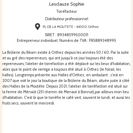
Lesclauze Sophie
Torréfacteur
Distributeur professionnel
PL DE LA MOUTETE - 64300 Orthez
SIRET
:
89348599500011
Entrepreneur individuel. Numéro de TVA : FR5889348995
La Brûlerie du Béarn existe à Orthez depuis les années 50 / 60. Par la suite
et au gré des repereneurs, qui ont jusqu'à ce jour toujours été des
repreneuses, l'atelier de torrefaction a été déplacé sur les lieux d'habitation,
alors que le point de ventge a toujours été situé à Orthez (le foirail, les
halles). Longtemps présente aux Halles d'Orthez, en ambulant , c'est en
2007 que voit le jour la boutique de la Brûlerie du Béarn, située juste à côté
des Halles de la Moutète. Depuis 2021, l'atelier de torréfaction est situé sur
la ferme de Ménaüt (251 chemin de Menaut à Bonnut),par ailleurs mon lieu
d'habitation. C'est là que le torréfie le café vert, souvent le lundi, et aussi les
fruits secs, souvent le mercredi.