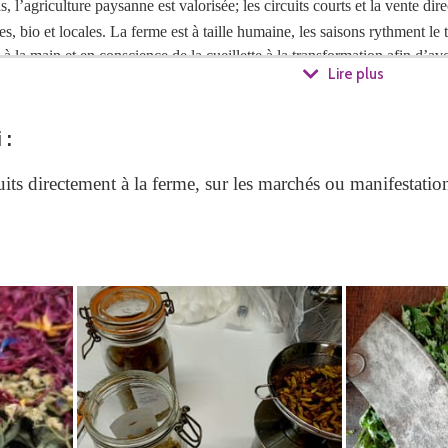
l’agriculture paysanne est valorisée; les circuits courts et la vente direc
 bio et locales. La ferme est à taille humaine, les saisons rythment le t
it à la main et en conscience de la cueillette à la transformation afin d’a
Lire plus
mières (certifiés en Agriculture biologique ou Nature et progrès pour le 
i
:
e herboriste à la ferme, j’oriente mes produits vers le bien-être du corp
ts directement à la ferme, sur les marchés ou manifestatio
othérapie, Alcoolature, Gélule), des cosmétiques et pleins de nouveautés
ement des confitures et aides culinaires.
herboristerie à l’Ecole Lyonnaise des plantes médicinales mais aussi e
apporté à votre demande.