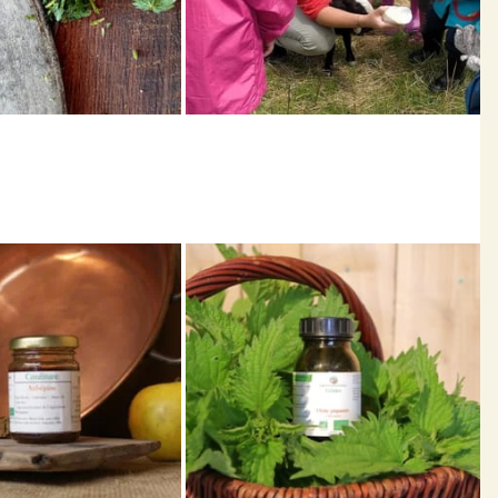
y substituer. Les plantes médicinales présentent dans les
ication. Les symptômes, quel qu’ils soient, peuvent être
uer.
aladie chronique, si vous êtes enceinte ou allaitante…
 médicinale.
»