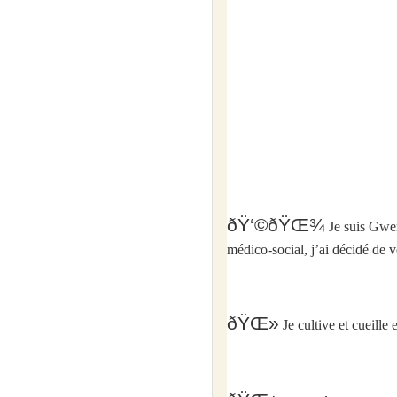
ðŸ‘©‍ðŸŒ¾
Je suis Gwen
médico-social, j’ai décidé de v
ðŸŒ»
Je cultive et cueill