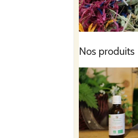
La phytothérapie travaille 
tisanes ou autres ne doiven
l’expression de troubles de
Nos produits
N’interrompez jamais un tra
demandez systématiquement 