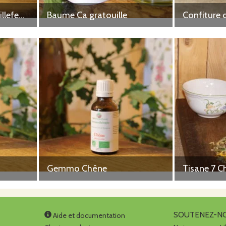
Alcoolature Achillée millefeuille
Baume Ca gratouille
Confiture 
Gemmo Chêne
Tisane 7 C
SOUTENEZ-N
Aide et documentation