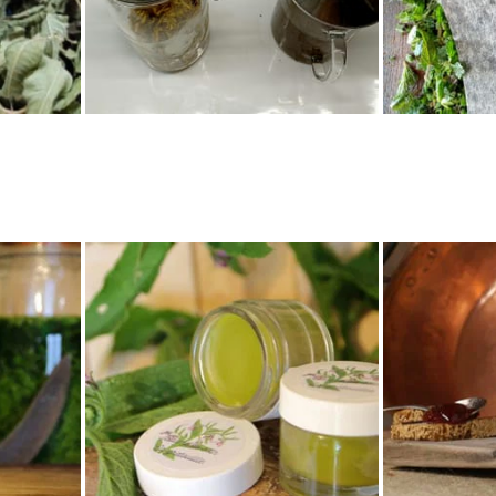
en complément de la médecine moderne et ne peut en aucun cas s’
t pas se substituer à un traitement médical ou favoriser l’automéd
 santé graves que seul un professionnel de santé peut diagnostiq
itement en cours sans l’avis de votre médecin. Si vous avez une m
conseil à votre médecin, pharmacien avant d’utiliser une plante