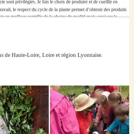
te sont privilégiés. Je fais le choix de produire et de cueillir en
ravail, le respect du cycle de la plante permet d’obtenir des produits
voir un meilleur contrôle de la chaine de qualité mais aussi sur la
sel)
s mais aussi du côté énergétique. Je vous propose des tisanes, des
ns de Haute-Loire, Loire et région Lyonnaise.
 à découvrir. Par ailleurs, et parce que le plaisir gustatif est
n gemmothérapie, en thérapie énergétique… un conseil adapté et