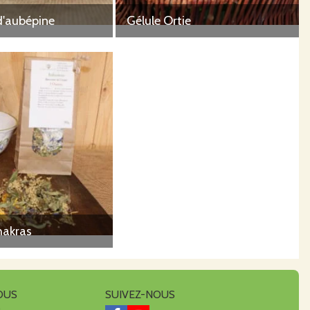
d'aubépine
Gélule Ortie
hakras
OUS
SUIVEZ-NOUS