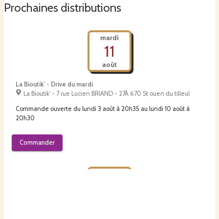
Prochaines distributions
mardi
11
août
La Bioutik' - Drive du mardi
La Bioutik' - 7 rue Lucien BRIAND - 27Â 670 St ouen du tilleul
Commande ouverte du
lundi 3 août à 20h35
au
lundi 10 août à
20h30
Commander
vendredi
14
août