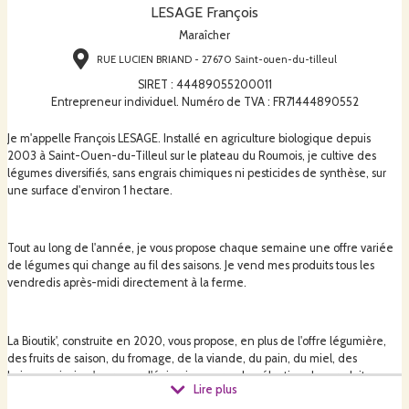
LESAGE François
Maraîcher
RUE LUCIEN BRIAND - 27670 Saint-ouen-du-tilleul
SIRET
:
44489055200011
Entrepreneur individuel. Numéro de TVA : FR71444890552
Je m'appelle François LESAGE. Installé en agriculture biologique depuis
2003 à Saint-Ouen-du-Tilleul sur le plateau du Roumois, je cultive des
légumes diversifiés, sans engrais chimiques ni pesticides de synthèse, sur
une surface d'environ 1 hectare.
Tout au long de l'année, je vous propose chaque semaine une offre variée
de légumes qui change au fil des saisons. Je vend mes produits tous les
vendredis après-midi directement à la ferme.
La Bioutik', construite en 2020, vous propose, en plus de l'offre légumière,
des fruits de saison, du fromage, de la viande, du pain, du miel, des
boissons ainsi qu'un rayon d'épicerie en vrac. La sélection des produits
Lire plus
annexes privilégie les producteurs locaux ainsi que l'agriculture biologique.