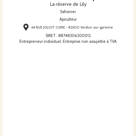
La réserve de Lily
Safranier
Apiculteur
64 RUE JOLIOT CURIE - 82600 Verdun-sur-garonne
SIRET
:
88748306300012
Entrepreneur individuel. Entreprise non assujettie à TVA