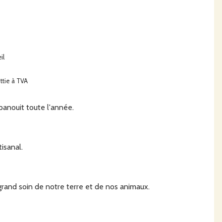
il
ttie à TVA
épanouit toute l'année.
isanal.
grand soin de notre terre et de nos animaux.