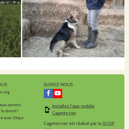
OUS
SUIVEZ-NOUS
lo.org
urs aiment
Installez l'app mobile
 le disent !
Cagette.net
é avec Stripe
Cagette.net est réalisé par la
SCOP