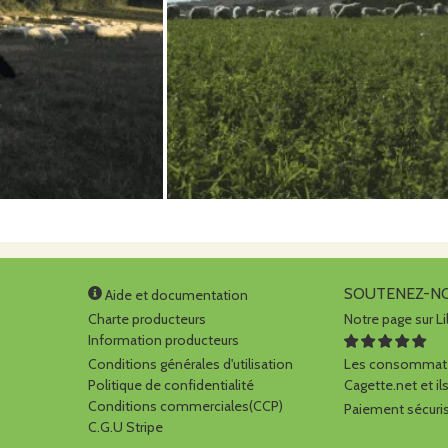
SOUTENEZ-N
Aide et documentation
Charte producteurs
Notre page sur Li
Information producteurs
Conditions générales d'utilisation
Les consommate
Politique de confidentialité
Cagette.net et ils
Conditions commerciales(CCP)
Paiement sécuris
C.G.U Stripe