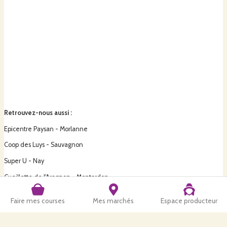
Retrouvez-nous aussi
:
Epicentre Paysan - Morlanne
Coop des Luys - Sauvagnon
Super U - Nay
Cueillette de l'Aragnon - Montardon
Pom d'Amou - Amou
Faire mes courses
Mes marchés
Espace producteur
Intermarché - Bordes, Amou, Pouillon
Ferm'Envie - Serre-Castet et Bizanos