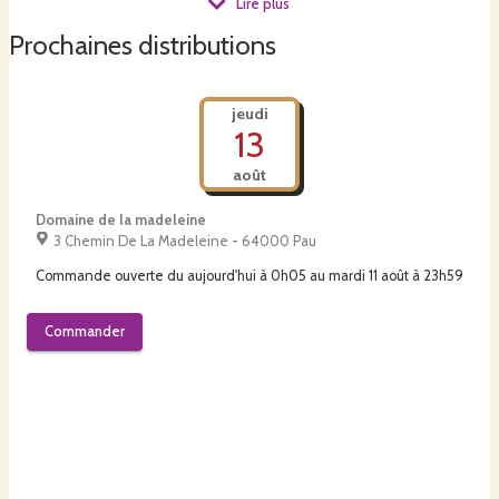
Lire plus
Nous transformons une partie du miel : pain d'épices, hydromel, vinaigre,
Prochaines distributions
pâte à tartiner, bonbons.
jeudi
Par ailleurs, Léa développe un atelier complémentaire de petits fruits.
13
août
Domaine de la madeleine
3 Chemin De La Madeleine - 64000 Pau
Commande ouverte du
aujourd'hui à 0h05
au
mardi 11 août à 23h59
Commander