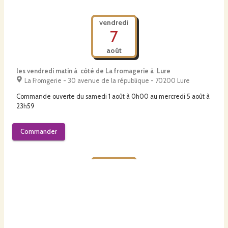
vendredi
7
août
les vendredi matin à côté de La fromagerie à Lure
La Fromgerie - 30 avenue de la république - 70200 Lure
Commande ouverte du
samedi 1 août à 0h00
au
mercredi 5 août à
23h59
Commander
vendredi
7
août
le vendredi midi devant Vétoquinol à Lure
Vétoquinol Lure - 34 Rue Du Chêne Sainte-Anne - 70200