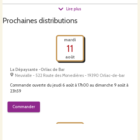
Lire plus
En tant qu'artisans-transformateurs, nous sourçons nos produits à moins de
50 km autour de Beynat. Et pour respecter notre belle région, tous nos
Prochaines distributions
emballages sont certifiés Home Compost.
mardi
11
août
La Dépaysante -Orliac de Bar
Neuvialle - 522 Route des Monedières - 19390 Orliac-de-bar
Commande ouverte du
jeudi 6 août à 17h00
au
dimanche 9 août à
23h59
Commander
mardi
11