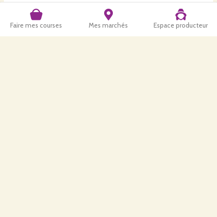
Faire mes courses
Mes marchés
Espace producteur
Retrouvez-nous aussi
:
Nos produits seront bientot disponibles dans notre boutique en ligne.
Vous pouvez les retrouver chez nos partenaires :
Tradi Corrèze
à Argentat
Les Trois Têtes
à Collonges-La-Rouge
Le Pélerin Gourmand
à Autoire (46)
Un Bocal des Bocaux
à Saint Céré (46)
La Vie Contée
à Ligneyrac
Les Saveurs du Terroirs
à Neuvic
Les Récoltes Locales à Naves
L'exploitation