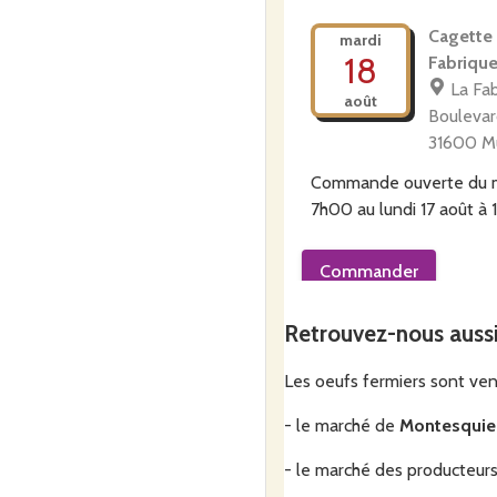
Cagette 
mardi
18
Fabrique
La Fab
août
Boulevard
31600 M
Commande ouverte du
7h00
au
lundi 17 août à
Commander
Retrouvez-nous auss
Biolib
mercredi
19
Chez B
Les oeufs fermiers sont ven
Eugène 
août
Toulous
- le marché de
Montesquie
Commande ouverte du
- le marché des producteur
9h00
au
lundi 17 août à