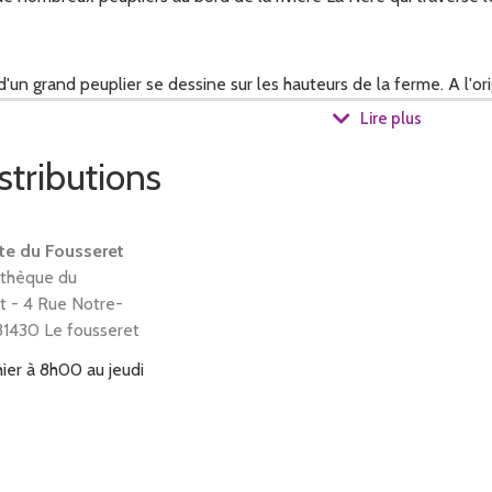
e d'un grand peuplier se dessine sur les hauteurs de la ferme. A l'
ité un peuplier. Cela représente le changement de voie dans ce qui
Lire plus
ofessionel.
stributions
ique du mot "peuplier/ peuple y est", s'accorde avec ma vision h
te du Fousseret
thèque du
t - 4 Rue Notre-
té de peuplier du nom de Tapiau, comme mon nom de famille. J'aime
1430 Le fousseret
hier à 8h00
au
jeudi