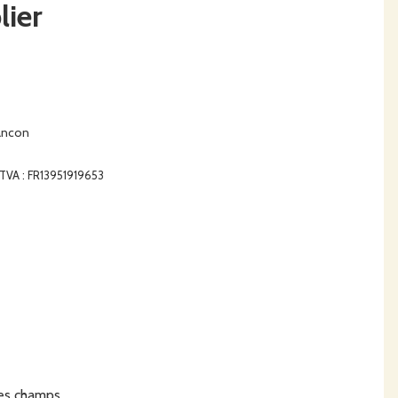
lier
ancon
e TVA : FR13951919653
les champs.