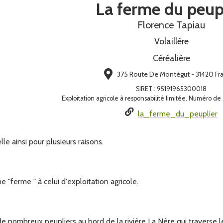
La ferme du peup
Florence Tapiau
Volaillère
Céréalière
375 Route De Montégut - 31420 Fr
SIRET
:
95191965300018
Exploitation agricole à responsabilité limitée. Numéro d
la_ferme_du_peuplier
le ainsi pour plusieurs raisons.
e "ferme " à celui d'exploitation agricole.
de nombreux peupliers au bord de la rivière La Nère qui traverse 