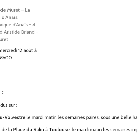
de Muret – La
 d'Anaïs
rique d'Anaïs - 4
 Aristide Briand -
uret
mercredi 12 août à
 18h00
i
:
iolib - 5 rue
dus sur :
Sue - 31400
e
u-Volvestre
le mardi matin les semaines paires, sous une belle h
vendredi 14 août à
s de la
Place du Salin à Toulouse
, le mardi matin les semaines im
 12h00