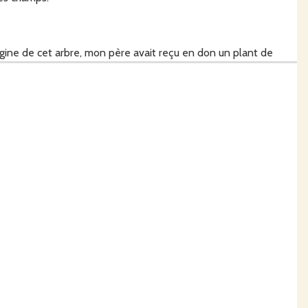
origine de cet arbre, mon père avait reçu en don un plant de
 était préalablement conçu qui peut s'avérer être différent, et
umaniste du monde.
rais en planter pour l'inauguration de la ferme.