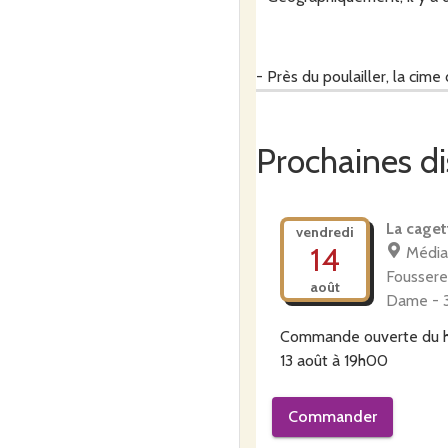
- Près du poulailler, la cim
tilleul mais c'était en réal
symbolise mon parcours pr
Prochaines di
- De plus, la sonorité poét
La caget
vendredi
14
Média
Foussere
- Enfin, il existe une varié
août
Dame - 3
Commande ouverte du
13 août à 19h00
Commander