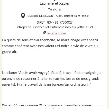
Lauriane et Xavier
Maraîcher
1395 RUE DE L'OZON - 42560 Boisset-saint-priest
SIRET
:
83448617700027
Entrepreneur individuel. Entreprise non assujettie à TVA
lien facebook
En quête de sens et d’authenticité, le maraîchage est apparu
comme cohérent avec nos valeurs et notre envie de vivre au
grand air.
Lauriane: "Après avoir voyagé, étudié, travaillé et enseigné, j'ai
eu envie de retourner à la terre (sur les terres de mes grands
parents). Fini
le travail dans un bureau/sur ordinateur!!"
Xavier: "Après presque 2O ans passé à travailler comme