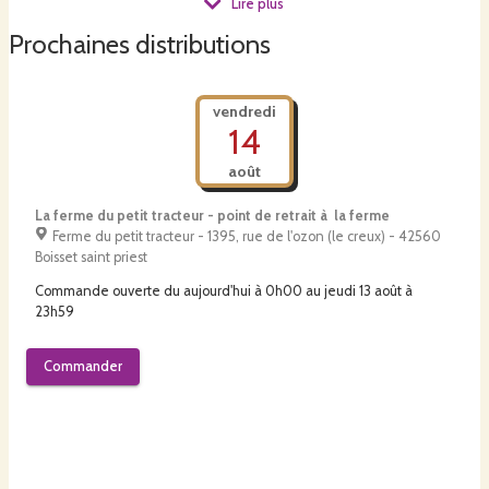
Lire plus
technicien frigoriste, j'ai également eu cette envie de changer de
cap. J'ai
Prochaines distributions
rejoint Lauriane sur l'exploitation en janvier 2021 à
l'issue d'une formation agricole.
vendredi
14
Nos pratiques sont rigoureusement conformes à la
août
réglementation de l’agriculture biologique.
La ferme du petit tracteur - point de retrait à la ferme
nous adorons cuisiner et aimons partager des recettes et de
Ferme du petit tracteur - 1395, rue de l'ozon (le creux) - 42560
bonnes idées
Boisset saint priest
Commande ouverte du
aujourd'hui à 0h00
au
jeudi 13 août à
23h59
Commander