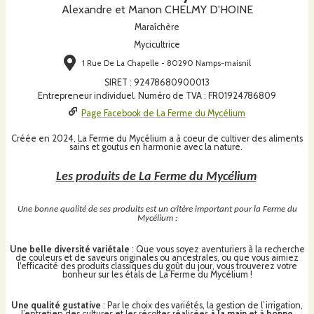
Alexandre et Manon CHELMY D'HOINE
Maraîchère
Mycicultrice
1 Rue De La Chapelle - 80290 Namps-maisnil
SIRET
:
92478680900013
Entrepreneur individuel. Numéro de TVA : FR01924786809
Page Facebook de La Ferme du Mycélium
Créée en 2024, La Ferme du Mycélium a à coeur de cultiver des aliments
sains et goutus en harmonie avec la nature.
Les produits de La Ferme du Mycélium
Une bonne qualité de ses produits est un critère important pour la Ferme du
Mycélium :
Une belle diversité variétale
: Que vous soyez aventuriers à la recherche
de couleurs et de saveurs originales
ou ancestrales,
ou que vous aimiez
l‘efficacité des produits classiques
du goût du jour,
vous trouverez votre
bonheur sur les étals de La Ferme du Mycélium !
Une qualité gustative
: Par le choix des variétés, la gestion de l’irrigation,
l’entretien des cultures et les récoltes réalisées
à
la main
et à
bonne