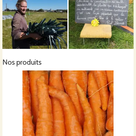
cultivés de manière respectueuse de l’environnement. Consommer nos
légumes, c’est
consommer écoresponsable
!
Nous avons établi un modèle à taille humaine pour
limiter la mécanisation
et réduire notre consommation de carburant.
Nous
plantons des arbres et des haies
pour favoriser l’absorption du CO²
dans le sol et tous leurs avantages pour la biodiversité.
Nous installons des
plantes mellifères
pour satisfaire les pollinisateurs et
augmenter la diversité végétale dans nos cultures.
Nos produits
Nous conservons des
corridors naturels
et allons installer des nichoirs et
des
abris pour la faune sauvage
.
Nous
préservons nos sols
, premier levier contre les coulées de boue et
pour l'augmentation de la fertilité des sols qui permet de réduire l'utilisation
d'engrais.
Les actions sociales de la Ferme du Mycélium
La Ferme du Mycélium est engagée auprès de la communauté locale :
Nous organisons régulièrement des
événements portes-ouvertes
pour