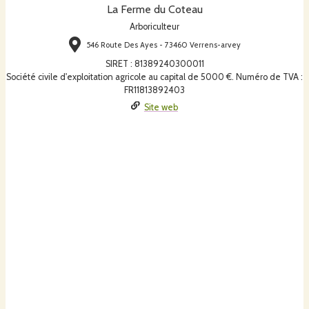
La Ferme du Coteau
Arboriculteur
546 Route Des Ayes - 73460 Verrens-arvey
SIRET
:
81389240300011
Société civile d'exploitation agricole au capital de 5000 €. Numéro de TVA :
FR11813892403
Site web