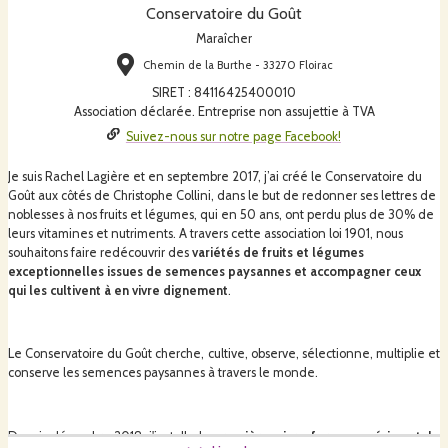
Conservatoire du Goût
Maraîcher
Chemin de la Burthe - 33270 Floirac
SIRET
:
84116425400010
Association déclarée. Entreprise non assujettie à TVA
Suivez-nous sur notre page Facebook!
Je suis Rachel Lagière et en septembre 2017, j’ai créé le Conservatoire du
Goût aux côtés de Christophe Collini, dans le but de redonner ses lettres de
noblesses à nos fruits et légumes, qui en 50 ans, ont perdu plus de 30% de
leurs vitamines et nutriments. A travers cette association loi 1901, nous
souhaitons faire redécouvrir des
variétés de fruits et légumes
exceptionnelles issues de semences paysannes et accompagner ceux
qui les cultivent à en vivre dignement
.
Le Conservatoire du Goût cherche, cultive, observe, sélectionne, multiplie et
conserve les semences paysannes à travers le monde.
Depuis décembre 2018, j'installe la
première micro-ferme expérimentale