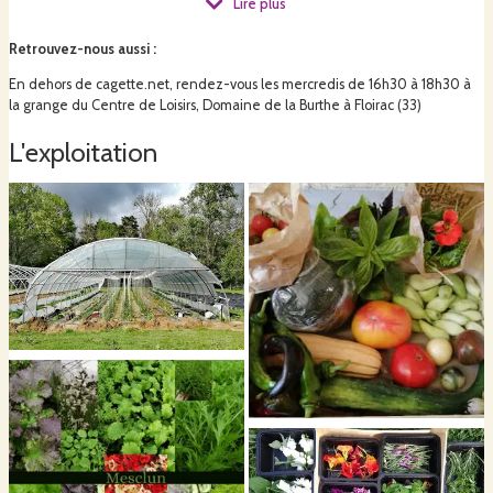
Lire plus
de l'association, soit
5000 m2
loués à la Mairie de Floirac
, sur le Domaine
de la Burthe, entourés de 50ha de bois et forêts. Je m'inspire des principes
Retrouvez-nous aussi
:
d'agroécologie, de maraîchage sur sol vivant, de biodynamie, de
permaculture et de bon sens.
En dehors de cagette.net, rendez-vous les mercredis de 16h30 à 18h30 à
la grange du Centre de Loisirs, Domaine de la Burthe à Floirac (33)
L'exploitation