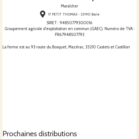
Maraîcher
17 PETIT THOMAS - 33190 Barie
SIRET
:
94850779300016
Groupement agricole d'exploitation en commun (GAEC). Numéro de TVA :
FR67948507793
La ferme est au 93 route du Bosquet, Mazérac, 33210 Castets et Castillon
Prochaines distributions