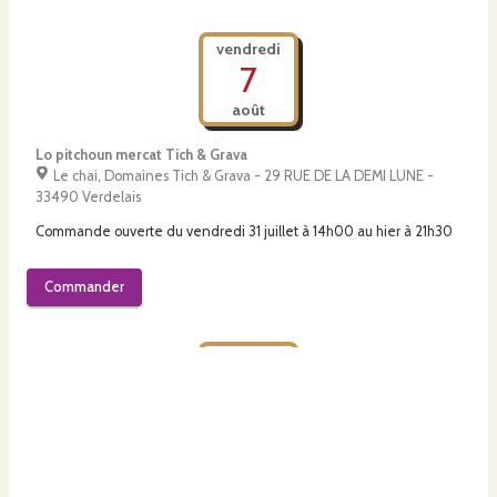
vendredi
7
août
Lo pitchoun mercat Tich & Grava
Le chai, Domaines Tich & Grava - 29 RUE DE LA DEMI LUNE -
33490 Verdelais
Commande ouverte du
vendredi 31 juillet à 14h00
au
hier à 21h30
Commander
vendredi
7
août
La Ferme du Bosquet - Vente à la Ferme
La Ferme du Bosquet - 93 Route Du Bosquet - 33210 Castets et