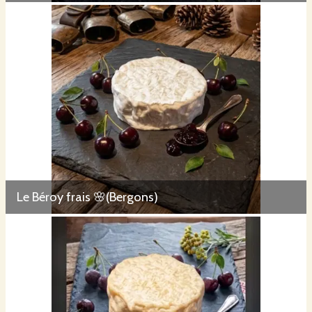
Le Béroy frais 🌸(Bergons)