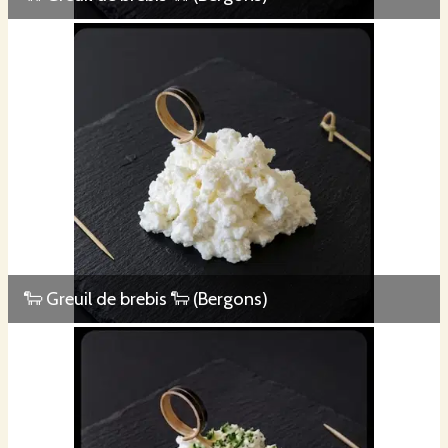
🐑 Greuil de brebis 🐑 (Bergons)