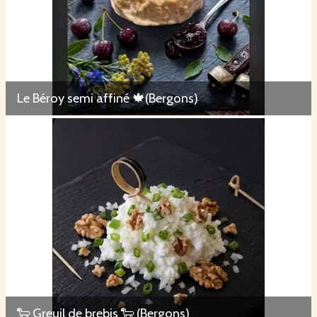
Le Béroy semi affiné 🍁(Bergons)
🐑 Greuil de brebis 🐑 (Bergons)