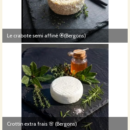
Le crabote semi affiné 🏵️(Bergons)
Crottin extra frais 🌸 (Bergons)