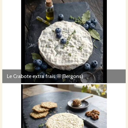
Le Crabote extra frais 🌸(Bergons)