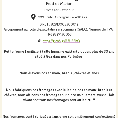
Fred et Marion
Fromager - affineur
909 Route Du Bergons - 65400 Gez
SIRET
:
82913005300012
Groupement agricole d'exploitation en commun (GAEC). Numéro de TVA :
FR62829130053
https://g.co/kgs/A3U5EhQ
Petite ferme familiale à taille humaine existante depuis plus de 30 ans
situé à Gez dans nos Pyrénées.
Nous élevons nos animaux, brebis , chèvres et ânes
Nous fabriquons nos fromages avec le lait de nos animaux, brebis et
chèvres, nous affinons nos fromages sur place uniquement avec du lait
vivant soit tous nos fromages sont au lait cru !!
Nos fromages sont fabriqués à l'ancienne soit entièrement confectionné