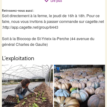
Lire plus
de ne pas perturber la pédofaune, tout en apportant des
amendements organiques qui maintiennent notre sol riche
Retrouvez-nous aussi
:
Soit directement à la ferme, le jeudi de 16h à 18h. Pour ce
en humus.
faire, nous vous invitons à passer commande sur cagette.net
:http://app.cagette.net/group/6443
Notre philosophie : vous proposer des légumes délicieux,
gorgés de vitalité, qui rendent nos clients heureux, et nous
Soit à la Biocoop de St-Yrieix-la-Perche (44 avenue du
aussi par la même occasion.
général Charles de Gaulle)
L'exploitation