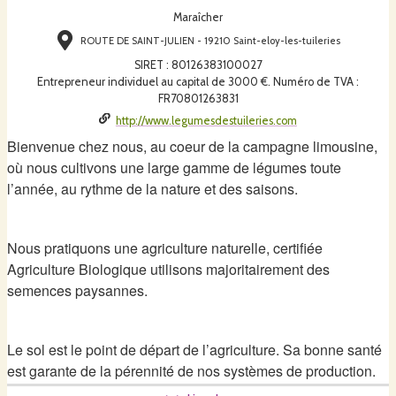
Maraîcher
ROUTE DE SAINT-JULIEN - 19210 Saint-eloy-les-tuileries
SIRET
:
80126383100027
Entrepreneur individuel au capital de 3000 €. Numéro de TVA :
FR70801263831
http://www.legumesdestuileries.com
Bienvenue chez nous, au coeur de la campagne limousine,
où nous cultivons une large gamme de légumes toute
l’année, au rythme de la nature et des saisons.
Nous pratiquons une agriculture naturelle, certifiée
Agriculture Biologique utilisons majoritairement des
semences paysannes.
Le sol est le point de départ de l’agriculture. Sa bonne santé
est garante de la pérennité de nos systèmes de production.
Pour cette raison, nous ne faisons aucun travail du sol, afin