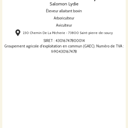
Salomon Lydie
Éleveur allaitant bovin
Arboriculteur
Aviculteur
230 Chemin De La Pêcherie - 73800 Saint-pierre-de-soucy
SIRET
:
43016747800014
Groupement agricole d'exploitation en commun (GAEC). Numéro de TVA :
fr90430167478