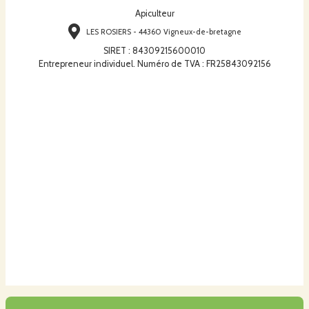
Apiculteur
LES ROSIERS - 44360 Vigneux-de-bretagne
SIRET
:
84309215600010
Entrepreneur individuel. Numéro de TVA : FR25843092156