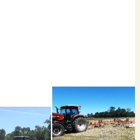
usines et des croisés Rouge de l’Ouest x Lacaune viande x
 le périmètre de la Communauté des Communes de l’Estuaire.