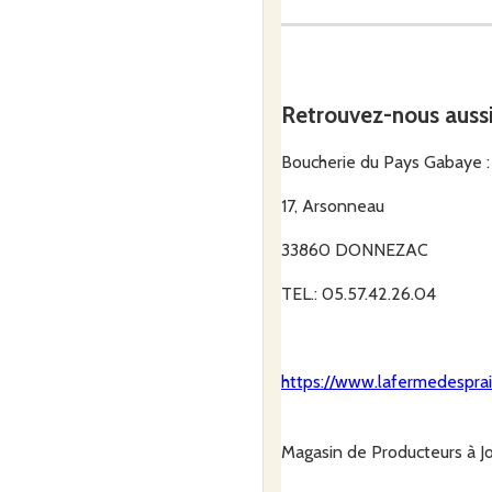
Bœuf : Rôtis, Entrecôtes, S
Retrouvez-nous auss
1,5 kg de chaque à peu
Boucherie du Pays Gabaye :
17, Arsonneau
Veau : Rôtis, Cottes, Côtele
33860 DONNEZAC
TEL.: 05.57.42.26.04
1,2 kg. De chaque à p
https://www.lafermedesprair
Colis de 5 kg.
Magasin de Producteurs à Jo