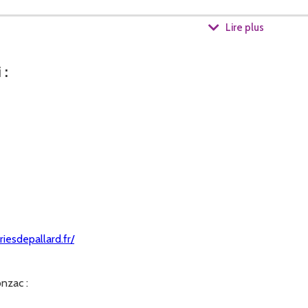
Lire plus
teak, Steak Hachés, Bourguignon et
Pot au feu.
i
:
 près.
ttes, Escalopes, Tendrons, Blanquette et Jarret.
eu près.
iesdepallard.fr/
nzac :