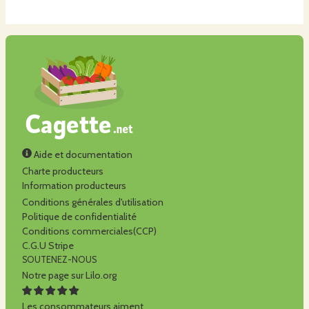
Aide et documentation
Charte producteurs
Information producteurs
Conditions générales d'utilisation
Politique de confidentialité
Conditions commerciales(CCP)
C.G.U Stripe
SOUTENEZ-NOUS
Notre page sur Lilo.org
Les consommateurs aiment