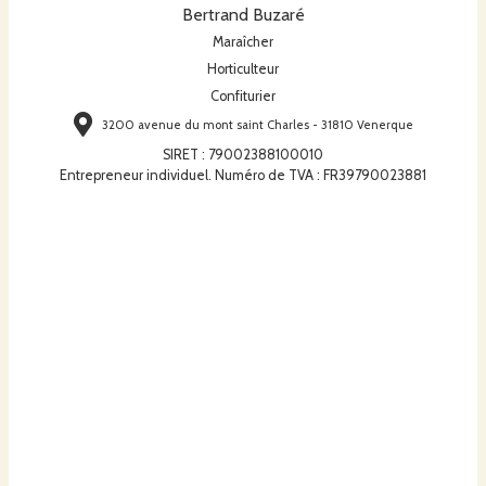
Bertrand Buzaré
Maraîcher
Horticulteur
Confiturier
3200 avenue du mont saint Charles - 31810 Venerque
SIRET
:
79002388100010
Entrepreneur individuel. Numéro de TVA : FR39790023881