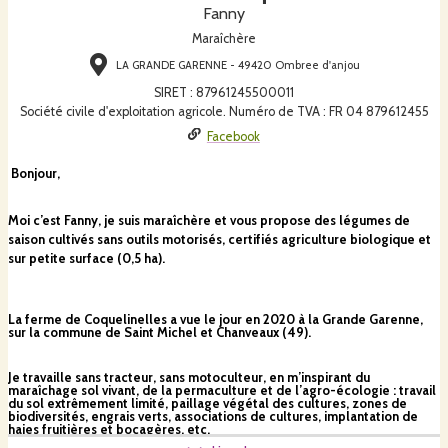
Fanny
Maraîchère
LA GRANDE GARENNE - 49420 Ombree d'anjou
SIRET
:
87961245500011
Société civile d'exploitation agricole. Numéro de TVA : FR 04 879612455
Facebook
Bonjour,
Moi c’est Fanny, je suis maraîchère et vous propose des légumes de
saison cultivés sans outils motorisés, certifiés agriculture biologique et
sur petite surface (0,5 ha).
La ferme de Coquelinelles a vue le jour en 2020 à la Grande Garenne,
sur la commune de Saint Michel et Chanveaux (49).
Je travaille sans
tracteur, sans motoculteur
, en m’inspirant du
maraîchage sol vivant, de la permaculture et de l’agro-écologie : travail
du sol extrêmement limité, paillage végétal des cultures, zones de
biodiversités,
engrais verts, associations de cultures, implantation de
haies fruitières et bocagères,
etc.
E
t évidemment,
aucun engrais chimique ou pesticide ! Ici tout est bio et