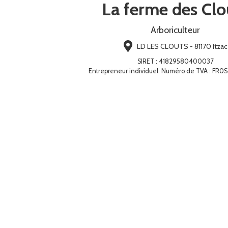
La ferme des Clo
Arboriculteur
LD LES CLOUTS - 81170 Itzac
SIRET
:
41829580400037
Entrepreneur individuel. Numéro de TVA : FR