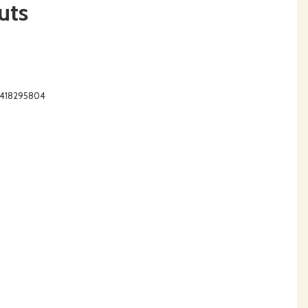
uts
0S418295804