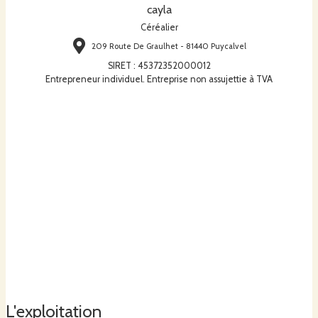
cayla
Céréalier
209 Route De Graulhet - 81440 Puycalvel
SIRET
:
45372352000012
Entrepreneur individuel. Entreprise non assujettie à TVA
L'exploitation