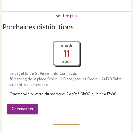
Lire plus
Prochaines distributions
mardi
11
août
Installés depuis janvier à Saint-Germain-du-Salembre, nous
avons lancé notre élevage avec une idée simple : prendre
soin de nos animaux et bien faire notre métier.
La cagette de St Vincent de Connezac
parking de la place Dodin - 1 Place Jacques Dodin - 24190 Saint-
vincent-de-connezac
Nos animaux sont élevés en plein air, dans le respect de leurs
Commande ouverte du
mercredi 5 août à 0h00
au
hier à 17h30
besoins. Pour le moment, les naissances ont lieu en bâtiment
afin de pouvoir surveiller les petits de près et leur assurer le
Commander
meilleur départ possible.
vendredi
Nous avons à cœur de vous proposer des produits locaux, de