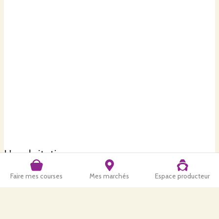
Fromagerie Bleue - Paysans du Vignoble
La Fromagerie Bleue - 13 Rue des Forges - 44330 Vallet
Commande ouverte du
jeudi 13 août à 0h00
au
dimanche 16 août
à 23h59
Commander
mardi
18
août
Granit↔️Paysans du Vignoble
L'exploitation
Cave Granit - 29 Grande Rue de la Trinité - 44190 Clisson
Commande ouverte du
jeudi 13 août à 8h00
au
dimanche 16 août à
Faire mes courses
Mes marchés
Espace producteur
23h59
Commander