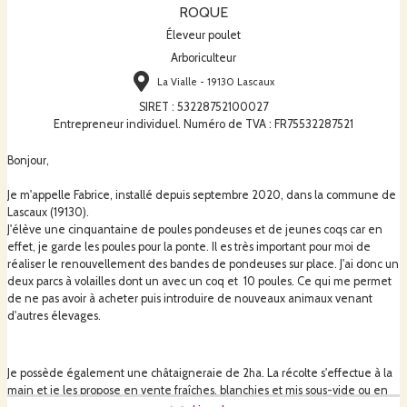
ROQUE
Éleveur poulet
Arboriculteur
La Vialle - 19130 Lascaux
SIRET
:
53228752100027
Entrepreneur individuel. Numéro de TVA : FR75532287521
Bonjour,
Je m'appelle Fabrice, installé depuis septembre 2020, dans la commune de
Lascaux (19130).
J'élève une cinquantaine de poules pondeuses et de jeunes coqs car en
effet, je garde les poules pour la ponte. Il es très important pour moi de
réaliser le renouvellement des bandes de pondeuses sur place. J'ai donc un
deux parcs à volailles dont un avec un coq et 10 poules. Ce qui me permet
de ne pas avoir à acheter puis introduire de nouveaux animaux venant
d'autres élevages.
Je possède également une châtaigneraie de 2ha. La récolte s'effectue à la
main et je les propose en vente fraîches, blanchies et mis sous-vide ou en