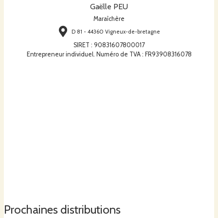
Gaëlle PEU
Maraîchère
D 81 - 44360 Vigneux-de-bretagne
SIRET
:
90831607800017
Entrepreneur individuel. Numéro de TVA : FR93908316078
Prochaines distributions