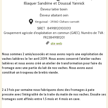
Illiaquer Sandrine et Doussal Yannick
Éleveur laitier bovin
Éleveur allaitant ovin
Kerguissal - 29360 Clohars-carnoët
SIRET
:
84918120100013
Groupement agricole d'exploitation en commun (GAEC). Numéro de TVA :
FR23849181201
site web
Nous sommes 2 amis/associés et nous avons repris une exploitation de
vaches laitières le 1er avril 2019. Nous avons conservé l'atelier vaches
laitières et nous avons créé un atelier de transformation pour faire du
fromage avec une partie du lait de nos vaches. Nous avons aussi
constitué un troupeau de brebis viande.
2 à 3 fois par semaine nous fabriquons donc des fromages à pate
pressée avec l'intégralité de la traite du matin de nos vaches. Ensuite ses
fromages sont affinés entre 1.5 mois et 4 mois en cave.