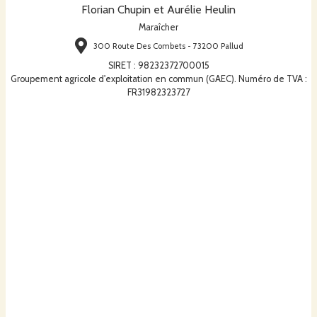
Florian Chupin et Aurélie Heulin
Maraîcher
300 Route Des Combets - 73200 Pallud
SIRET
:
98232372700015
Groupement agricole d'exploitation en commun (GAEC). Numéro de TVA :
FR31982323727