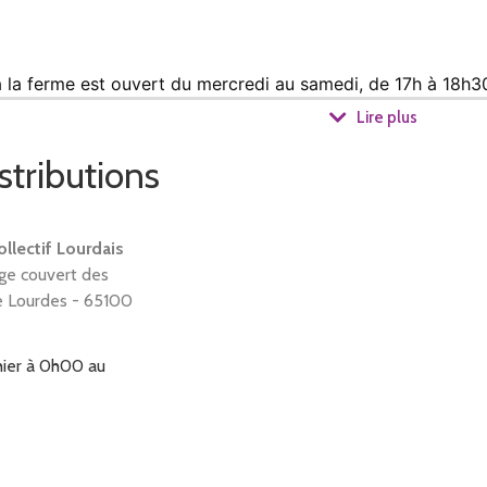
à la ferme
est ouvert du
mercredi au samedi, de 17h à 18h3
Lire plus
omages fermiers au lait cru entier
— frais, crémeux, affinés 
stributions
!
ourmands.
ollectif Lourdais
ge couvert des
a
réalisation de plateaux de fromages
, parfaits pour vos r
e Lourdes - 65100
 sont faits avec le cœur.
hier à 0h00
au
ir très bientôt à la ferme !