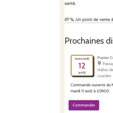
santé.
ðŸ‘‰ Un
point de vente 
Vous y trouverez mes
fr
Prochaines di
l’incontournable
Occitane
De quoi ravir tous les g
Panier C
mercredi
12
Passa
Je propose également l
Halles d
août
Lourdes
ðŸ’›
Ici, tous les produits
Commande ouverte du
mardi 11 août à 20h00
Au plaisir de vous accueill
Commander