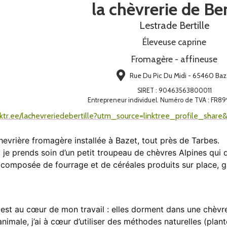
la chèvrerie de Ber
Lestrade Bertille
Éleveuse caprine
Fromagère - affineuse
Rue Du Pic Du Midi - 65460 Baz
SIRET
:
90463563800011
Entrepreneur individuel. Numéro de TVA : FR
inktr.ee/lachevreriedebertille?utm_source=linktree_profile_sh
chevrière fromagère installée à
Bazet
, tout près de Tarbes.
, je prends soin d’un
petit troupeau de chèvres Alpines
qui 
n, composée de
fourrage et de céréales produits sur place
, 
est au cœur de mon travail : elles dorment dans une
chèvre
animale
, j’ai à cœur d’utiliser des
méthodes naturelles
(plant