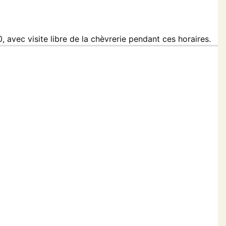
0
, avec
visite libre de la chèvrerie
pendant ces horaires.
— ainsi que le
Camembertille
, des
yaourts
, et
epas, événements ou cadeaux gourmands.