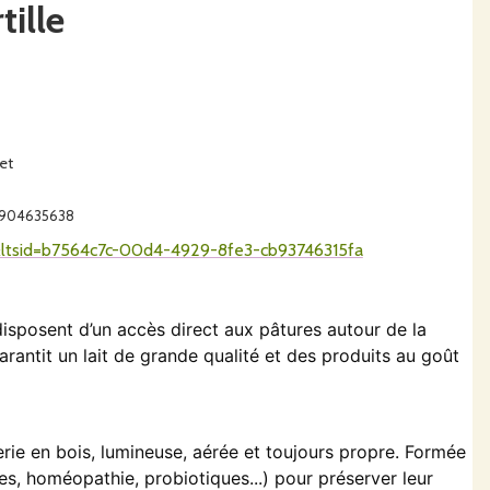
tille
et
89904635638
are&ltsid=b7564c7c-00d4-4929-8fe3-cb93746315fa
disposent d’un
accès direct aux pâtures
autour de la
garantit un lait de grande qualité et des produits au goût
rie en bois
, lumineuse, aérée et toujours propre. Formée
es, homéopathie, probiotiques...) pour préserver leur