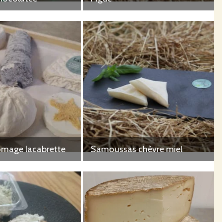
omage lacabrette
Samoussas chèvre miel