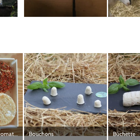
 LA MAURINIE au
à Molières de 17h-
res FOURNIL DE LA
E SAINT
PHE MOLIERES -
istophe - Molières
samedi 5
eudi 10 septembre à
Barquette de 4 frais aromatisés
Bouchons
Bûchette