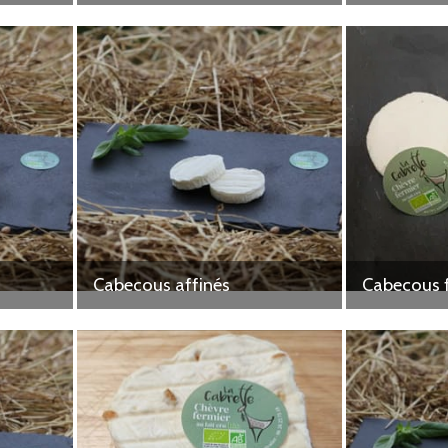
Cabecous affinés
Cabecous f