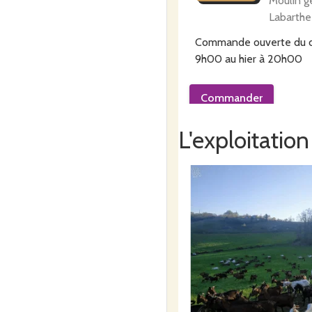
Moulin g
Labarthe
Commande ouverte du
9h00
au
hier à 20h00
Commander
L'exploitation
Drive de
vendredi
7
Couture
lieu-d
août
Route De
82220 M
Commande ouverte du
8h00
au
hier à 23h00
Commander