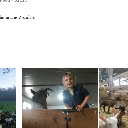
éraud - 82220
dimanche 2 août à
 la ferme de
it Couture - 1635
 Lafrançaise -
olières
samedi 1 août à