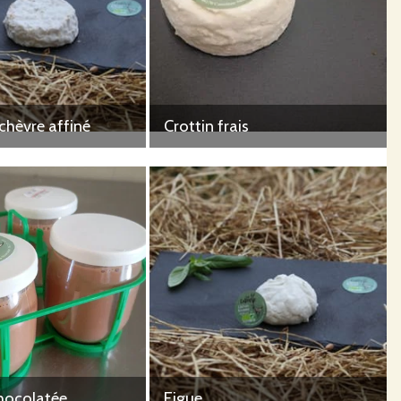
chèvre affiné
Crottin frais
hocolatée
Figue