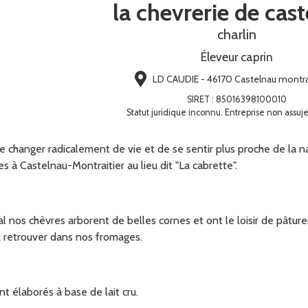
la chevrerie de cas
charlin
Éleveur caprin
LD CAUDIE - 46170 Castelnau montra
SIRET
:
85016398100010
Statut juridique inconnu. Entreprise non assuje
 de changer radicalement de vie et de se sentir plus proche de la
s à Castelnau-Montraitier au lieu dit "La cabrette".
 nos chèvres arborent de belles cornes et ont le loisir de pâturer
z retrouver dans nos fromages.
nt élaborés à base de lait cru.