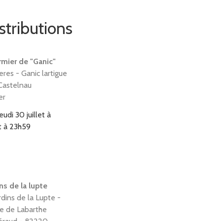
stributions
rmier de "Ganic"
reres - Ganic lartigue
Castelnau
er
jeudi 30 juillet à
t à 23h59
ns de la lupte
rdins de la Lupte -
e de Labarthe