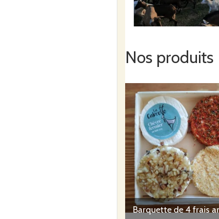
GAEC DE
vendredi
11
Fournil 
19h
septembre
Moliè
Nos produits
MAURINI
CHRISTO
saint chr
Commande ouverte du
septembre à 0h00
au
j
23h59
Commander