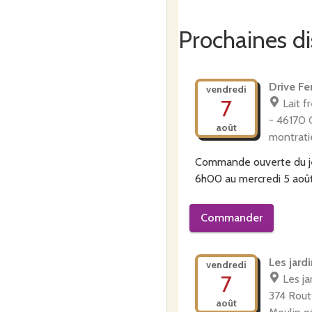
Prochaines di
Drive Fe
vendredi
7
Lait f
- 46170 
août
montrati
Commande ouverte du
6h00
au
mercredi 5 aoû
Commander
Les jardi
vendredi
7
Les ja
374 Rout
août