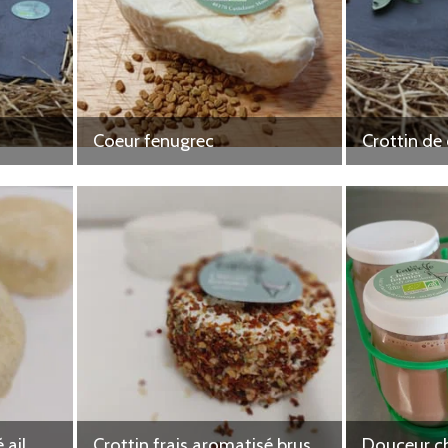
Coeur fenugrec
Crottin de 
 ail
Crottin frais aromatisé bruschetta
Douceur c