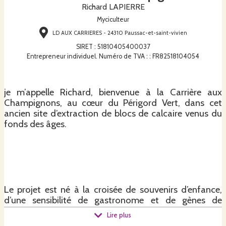
Richard LAPIERRE
Myciculteur
LD AUX CARRIERES - 24310 Paussac-et-saint-vivien
SIRET
:
51810405400037
Entrepreneur individuel. Numéro de TVA : : FR82518104054
je m’appelle Richard, bienvenue à la Carrière aux
Champignons, au cœur du Périgord Vert, dans cet
ancien site d’extraction de blocs de calcaire venus du
fonds des âges.
Le projet est né à la croisée de souvenirs d’enfance,
d’une sensibilité de gastronome et de gènes de
paysans ! Pour le citadin bordelais que j’étais, ce projet
Lire plus
se veut aussi la mise en pratique d’un nouvel art de